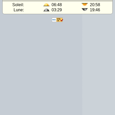
Soleil:
06:48
20:58
Lune:
03:29
19:46