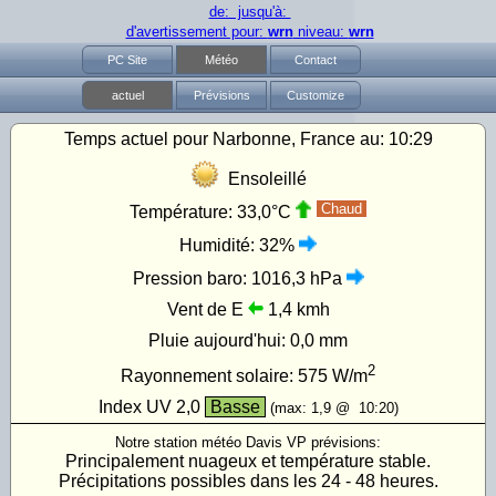
de: jusqu'à:
d'avertissement pour:
wrn
niveau:
wrn
PC Site
Météo
Contact
actuel
Prévisions
Customize
Temps actuel pour Narbonne, France au:
10:29
Ensoleillé
Chaud
Température:
33,0°C
Humidité:
32%
Pression baro:
1016,3 hPa
Vent de E
1,4 kmh
Pluie aujourd'hui:
0,0 mm
2
Rayonnement solaire:
575
W/m
Index UV
2,0
Basse
(max:
1,9
@
10:20
)
Notre station météo Davis VP prévisions:
Principalement nuageux et température stable.
Précipitations possibles dans les 24 - 48 heures.