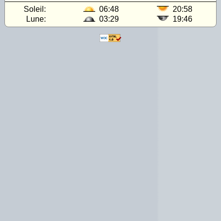
Soleil:
06:48
20:58
Lune:
03:29
19:46