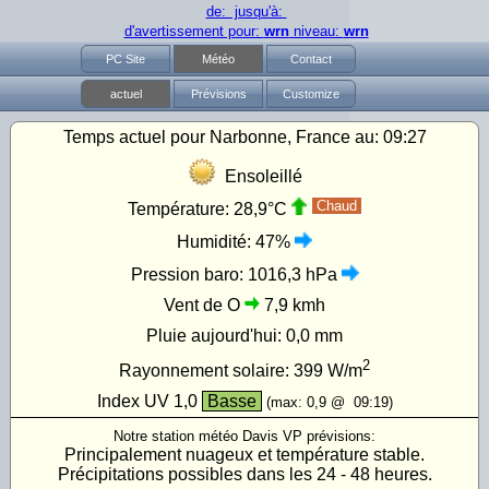
de: jusqu'à:
d'avertissement pour:
wrn
niveau:
wrn
PC Site
Météo
Contact
actuel
Prévisions
Customize
Temps actuel pour Narbonne, France au:
09:27
Ensoleillé
Chaud
Température:
28,9°C
Humidité:
47%
Pression baro:
1016,3 hPa
Vent de O
7,9 kmh
Pluie aujourd'hui:
0,0 mm
2
Rayonnement solaire:
399
W/m
Index UV
1,0
Basse
(max:
0,9
@
09:19
)
Notre station météo Davis VP prévisions:
Principalement nuageux et température stable.
Précipitations possibles dans les 24 - 48 heures.