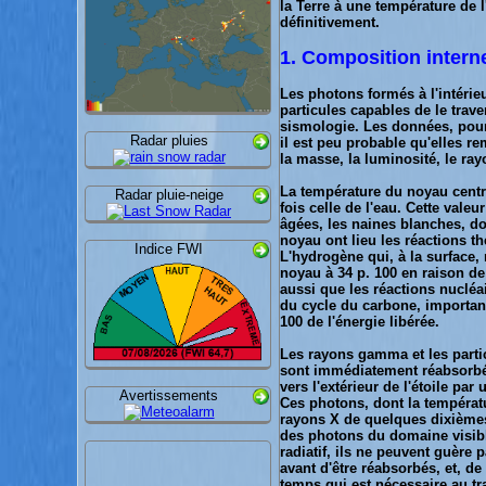
la Terre à une température de 
définitivement.
1. Composition intern
Les photons formés à l'intérieu
particules capables de le trav
sismologie. Les données, pourt
Radar pluies
il est peu probable qu'elles r
la masse, la luminosité, le ra
La température du noyau centra
Radar pluie-neige
fois celle de l'eau. Cette valeu
âgées, les naines blanches, don
noyau ont lieu les réactions t
Indice FWI
L'hydrogène qui, à la surface, 
noyau à 34 p. 100 en raison d
aussi que les réactions nucléa
du cycle du carbone, important
100 de l'énergie libérée.
Les rayons gamma et les parti
sont immédiatement réabsorbés 
vers l'extérieur de l'étoile pa
Avertissements
Ces photons, dont la températ
rayons X de quelques dixièmes 
des photons du domaine visibl
radiatif, ils ne peuvent guère 
avant d'être réabsorbés, et, de
temps qui est nécessaire au tra