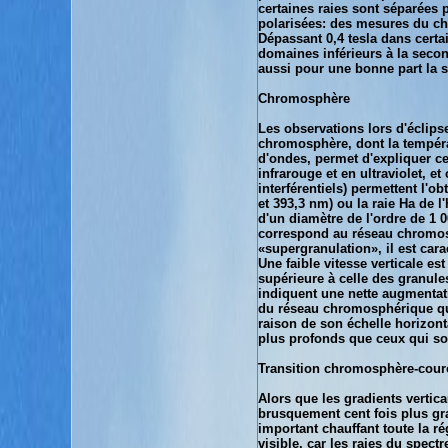
certaines raies sont séparées
polarisées: des mesures du c
Dépassant 0,4 tesla dans cert
domaines inférieurs à la secon
aussi pour une bonne part la s
Chromosphère
Les observations lors d'éclips
chromosphère, dont la températ
d'ondes, permet d'expliquer c
infrarouge et en ultraviolet, e
interférentiels) permettent l'o
et 393,3 nm) ou la raie Ha de 
d'un diamètre de l'ordre de 1 
correspond au réseau chromosph
«supergranulation», il est cara
Une faible vitesse verticale e
supérieure à celle des granul
indiquent une nette augmentat
du réseau chromosphérique que
raison de son échelle horizon
plus profonds que ceux qui son
Transition chromosphère-cou
Alors que les gradients vertic
brusquement cent fois plus gra
important chauffant toute la r
visible, car les raies du spect