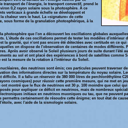
transport de l'énergie, le transport convectif, prend le
environ 0,2 rayon solaire sous la photosphère. À ce
ts verticaux à grande échelle se développent et
la chaleur vers le haut. La «signature» de cette
ble, sous forme de la granulation photosphérique, à la
 la photosphère que l'on a découvert les oscillations globales auxquell
ts. L'étude de ces oscillations permet de tester les modèles d'intérieur d
st la gravité, qui n'ont pas encore été détectées avec certitude en ce qui 
esquelles on dispose de l'observation de centaines de modes différents
s. Après avoir observé le Soleil plusieurs jours de suite durant l'été au
uments au sol et ont placé des expériences à bord de satellites comme S
est la mesure de la rotation à l'intérieur du Soleil.
ucléaires, des neutrinos sont émis; ces particules peuvent traverser de
vation des informations directes sur la température du noyau solaire. L
 difficile. Il a fallu un réservoir de 380 000 litres de perchloréthylène
s rayons cosmiques) pour réussir cette première mesure, qui ne met en jeu
) ont montré que le flux de neutrinos est 30 p. 100 moindre que celui qu
roposés pour expliquer ce déficit en neutrinos, mais de nombreux spéciali
lectroniques initiaux en neutrinos muoniques ou tau, que ne peuvent pas
 permettra certainement de résoudre cette énigme; en tout état de cause
'étoile, avec l'aide de la sismologie solaire.