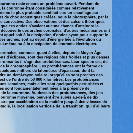
couronne reste encore un problème ouvert. Pendant de
 la couronne étant considérée comme relativement
sme le plus probable semblait être un chauffage par
es de choc acoustiques créées, sous la photosphère, par la
e convective. Des observations et des calculs théoriques
 que ces ondes n'avaient aucune chance d'atteindre la
 découverte des arches coronales, d'autres mécanismes ont
nt appel soit à la dissipation d'ondes ayant pour support le
 arches, soit au dépôt d'énergie liée à l'évolution du
i-même ou à la dissipation de courants électriques.
 coronales, connues, quant à elles, depuis le Moyen Âge
ns d'éclipses, sont des régions plus froides et plus denses
ronnante: il s'agit des protubérances. Leur spectre est, de
i de la chromosphère. Les protubérances ont la forme de
quelques milliers de kilomètres d'épaisseur, dont la
dre un demi-rayon solaire lorsqu'elles sont proches des
est de l'ordre de 50 000 kilomètres. Les protubérances
ues semaines, mais elles sont quelquefois perturbées et
les sont fondamentalement liées à la présence de
nt de la couronne. Au-dessus des protubérances, des jets
couronne moyenne, peuvent être suivis au-delà de dix
aire par accélération de la matière jusqu'à des vitesses de
ié, la localisation verticale de la transition, qui d'ailleurs