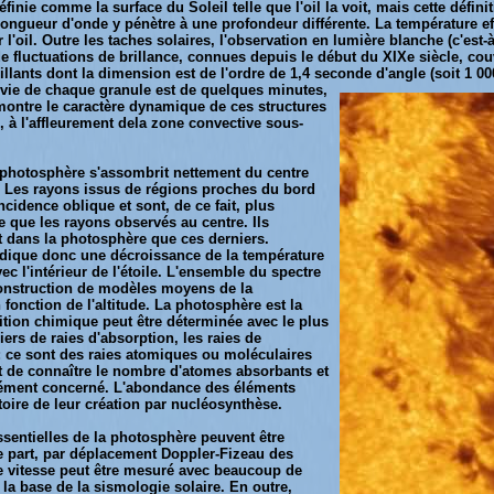
finie comme la surface du Soleil telle que l'oil la voit, mais cette défin
 longueur d'onde y pénètre à une profondeur différente. La température ef
l'oil. Outre les taches solaires, l'observation en lumière blanche (c'est
e fluctuations de brillance, connues depuis le début du XIXe siècle, couv
illants dont la dimension est de l'ordre de 1,4 seconde d'angle (soit 1 0
vie de chaque granule est de
quelques minutes,
montre le caractère dynamique de ces structures
, à l'affleurement dela zone convective sous-
photosphère s'assombrit nettement du centre
e. Les rayons issus de régions proches du bord
cidence oblique et sont, de ce fait, plus
 que les rayons observés au centre. Ils
 dans la photosphère que ces derniers.
dique donc une décroissance de la température
vec l'intérieur de l'étoile. L'ensemble du spectre
onstruction de modèles moyens de la
 fonction de l'altitude. La photosphère est la
ition chimique peut être déterminée avec le plus
iers de raies d'absorption, les raies de
s: ce sont des raies atomiques ou moléculaires
et de connaître le nombre d'atomes absorbants et
lément concerné. L'abondance des éléments
istoire de leur création par nucléosynthèse.
ssentielles de la photosphère peuvent être
e part, par déplacement Doppler-Fizeau des
 vitesse peut être mesuré avec beaucoup de
, la base de la sismologie solaire. En outre,