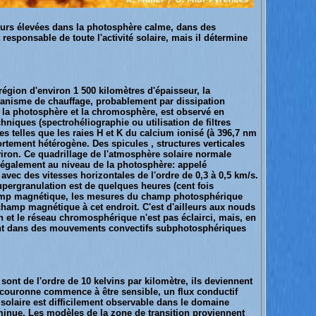
eurs élevées dans la photosphère calme, dans des
responsable de toute l'activité solaire, mais il détermine
égion d'environ 1 500 kilomètres d'épaisseur, la
écanisme de chauffage, probablement par dissipation
 la photosphère et la chromosphère, est observé en
hniques (spectrohéliographie ou utilisation de filtres
es telles que les raies H et K du calcium ionisé (à 396,7 nm
rtement hétérogène. Des spicules , structures verticales
viron. Ce quadrillage de l'atmosphère solaire normale
é également au niveau de la photosphère: appelé
avec des vitesses horizontales de l'ordre de 0,3 à 0,5 km/s.
supergranulation est de quelques heures (cent fois
champ magnétique, les mesures du champ photosphérique
hamp magnétique à cet endroit. C'est d'ailleurs aux nouds
et le réseau chromosphérique n'est pas éclairci, mais, en
ement dans des mouvements convectifs subphotosphériques
ont de l'ordre de 10 kelvins par kilomètre, ils deviennent
la couronne commence à être sensible, un flux conductif
solaire est difficilement observable dans le domaine
 diminue. Les modèles de la zone de transition proviennent