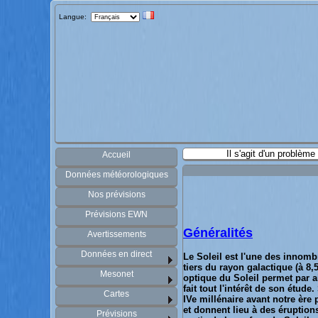
Langue:
Il s'agit d'un problèm
Accueil
Données météorologiques
Nos prévisions
Prévisions EWN
Généralités
Avertissements
Données en direct
Le Soleil est l'une des innombr
tiers du rayon galactique (à 8,
Mesonet
optique du Soleil permet par ai
fait tout l'intérêt de son étude
Cartes
IVe millénaire avant notre ère
et donnent lieu à des éruption
Prévisions