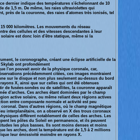
e ce dernier indique des températures s'échelonnant de 10
e de 1,5 m. De même, les raies ultraviolettes qui
nt, près de la couronne, des raies d'atomes très ionisés, tel
0 à 15 000 kilomètres. Les mouvements du réseau
tre des cellules et des vitesses descendantes à leur
olaire est donc loin d'être statique, même si la
ument, le coronographe, créant une éclipse artificielle de la
ée Skylab ont profondément
ue l'on pouvait avoir de la physique coronale, car,
bservations précédemment citées, ces images montraient
onne sur le disque et non plus seulement au-dessus du bord
rayons X, ainsi que sur celles qui ont été obtenues
tir de fusées-sondes ou de satellites, la couronne apparaît
rmée d'arches. Ces arches étant dominées par le champ
gion active solaire, ou même reliant deux régions actives
inction entre composante normale et activité est peu
u coronal. Dans d'autres régions, où le champ magnétique
lieu interplanétaire, on a observé en X des trous coronaux
physiques diffèrent notablement de celles des arches. Les
pent les pôles du Soleil en permanence, et ils peuvent
atitudes les plus basses. Ils sont moins denses et moins
ue les arches, dont la température est de 1,5 à 2 millions
lique leur émissivité moindre en rayons X.