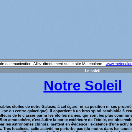
e de communication. Allez directement sur le site Meteoalarm :
www.meteoalar
Le soleil
Notre Soleil
ables étoiles de notre Galaxie; à cet égard, ni sa position ni ses propri
5 kpc du centre galactique), il appartient à un bras spiral semblable à c
lleurs de le classer parmi les étoiles naines, qui sont les plus communes
. Son atmosphère, c'est-à-dire la partie extérieure de l'étoile, est observa
 par les astronomes chinois, mettent en évidence l'existence d'une acti
s. Très localisée, cette activité ne perturbe pas (du moins dans les couc