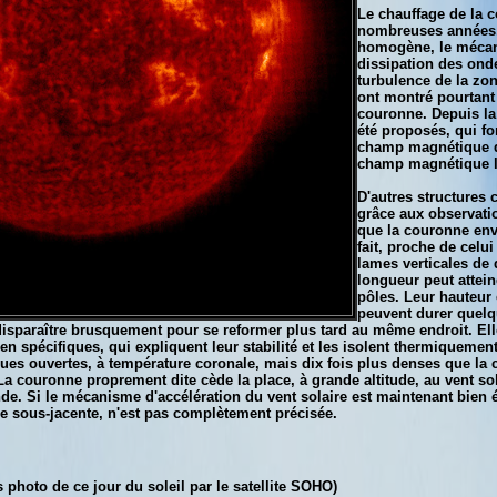
Le chauffage de la 
nombreuses années,
homogène, le mécani
dissipation des ond
turbulence de la zon
ont montré pourtant
couronne. Depuis la
été proposés, qui fo
champ magnétique des
champ magnétique lu
D'autres structures
grâce aux observatio
que la couronne envi
fait, proche de celu
lames verticales de 
longueur peut attein
pôles. Leur hauteur 
peuvent durer quelq
 disparaître brusquement pour se reformer plus tard au même endroit. El
n spécifiques, qui expliquent leur stabilité et les isolent thermiqueme
ues ouvertes, à température coronale, mais dix fois plus denses que la 
La couronne proprement dite cède la place, à grande altitude, au vent sol
e. Si le mécanisme d'accélération du vent solaire est maintenant bien étud
e sous-jacente, n'est pas complètement précisée.
 photo de ce jour du soleil par le satellite SOHO)