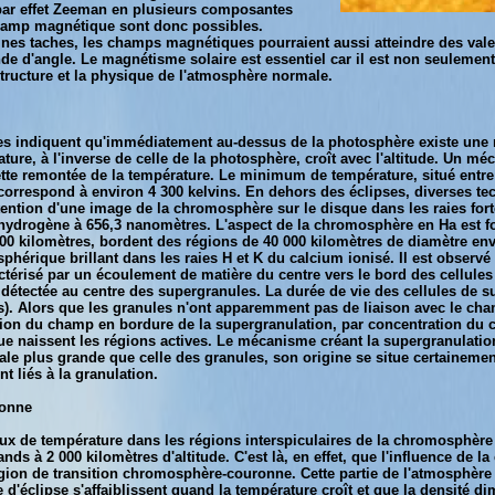
 par effet Zeeman en plusieurs composantes
hamp magnétique sont donc possibles.
aines taches, les champs magnétiques pourraient aussi atteindre des val
de d'angle. Le magnétisme solaire est essentiel car il est non seulement 
tructure et la physique de l'atmosphère normale.
es indiquent qu'immédiatement au-dessus de la photosphère existe une r
ure, à l'inverse de celle de la photosphère, croît avec l'altitude. Un m
ette remontée de la température. Le minimum de température, situé entre
t correspond à environ 4 300 kelvins. En dehors des éclipses, diverses tec
btention d'une image de la chromosphère sur le disque dans les raies fort
l'hydrogène à 656,3 nanomètres. L'aspect de la chromosphère en Ha est fo
000 kilomètres, bordent des régions de 40 000 kilomètres de diamètre en
érique brillant dans les raies H et K du calcium ionisé. Il est observ
ctérisé par un écoulement de matière du centre vers le bord des cellules 
st détectée au centre des supergranules. La durée de vie des cellules de 
es). Alors que les granules n'ont apparemment pas de liaison avec le 
ion du champ en bordure de la supergranulation, par concentration du c
 naissent les régions actives. Le mécanisme créant la supergranulation 
tale plus grande que celle des granules, son origine se situe certain
t liés à la granulation.
ronne
aux de température dans les régions interspiculaires de la chromosphère s
nds à 2 000 kilomètres d'altitude. C'est là, en effet, que l'influence de 
égion de transition chromosphère-couronne. Cette partie de l'atmosphère 
re d'éclipse s'affaiblissent quand la température croît et que la densité