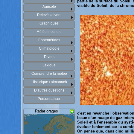
partie de la surface du Soleil
visible du Soleil, de la chromo
Agricole
Relevés divers
Graphiques
Météo incendie
Ephémérides
Climatologie
Divers
Lexique
Comprendre la météo
Historique / almanach
D'autres questions
Personnaliser
Radar orages
c'est en revanche l'observation
Issue d'un nuage de gaz inters
Soleil et à l'ensemble du syst
évoluer lentement car la combus
On pense que, dans cinq millia