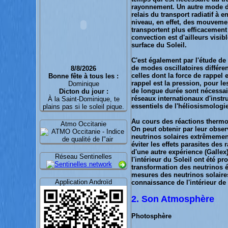
rayonnement. Un autre mode de 
relais du transport radiatif à 
niveau, en effet, des mouvemen
transportent plus efficacement 
convection est d'ailleurs visi
surface du Soleil.
C'est également par l'étude de
de modes oscillatoires différen
8/8/2026
celles dont la force de rappel e
Bonne fête à tous les :
rappel est la pression, pour l
Dominique
de longue durée sont nécessaire
Dicton du jour :
réseaux internationaux d'instr
À la Saint-Dominique, te
essentiels de l'héliosismologie 
plains pas si le soleil pique.
Au cours des réactions thermon
Atmo Occitanie
On peut obtenir par leur obser
neutrinos solaires extrêmement
éviter les effets parasites de
d'une autre expérience (Gallex
Réseau Sentinelles
l'intérieur du Soleil ont été p
transformation des neutrinos é
mesures des neutrinos solaires
Application Androïd
connaissance de l'intérieur de l
2. Son Atmosphère
Photosphère