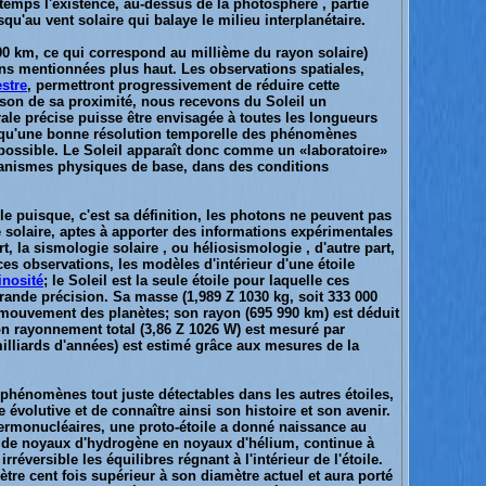
gtemps l'existence, au-dessus de la photosphère , partie
qu'au vent solaire qui balaye le milieu interplanétaire.
700 km, ce qui correspond au millième du rayon solaire)
ns mentionnées plus haut. Les observations spatiales,
stre
, permettront progressivement de réduire cette
aison de sa proximité, nous recevons du Soleil un
le précise puisse être envisagée à toutes les longueurs
 qu'une bonne résolution temporelle des phénomènes
t possible. Le Soleil apparaît donc comme un «laboratoire»
canismes physiques de base, dans des conditions
le puisque, c'est sa définition, les photons ne peuvent pas
 solaire, aptes à apporter des informations expérimentales
rt, la sismologie solaire , ou héliosismologie , d'autre part,
s observations, les modèles d'intérieur d'une étoile
inosité
; le Soleil est la seule étoile pour laquelle ces
ande précision. Sa masse (1,989 Z 1030 kg, soit 333 000
du mouvement des planètes; son rayon (695 990 km) est déduit
on rayonnement total (3,86 Z 1026 W) est mesuré par
 milliards d'années) est estimé grâce aux mesures de la
e phénomènes tout juste détectables dans les autres étoiles,
 évolutive et de connaître ainsi son histoire et son avenir.
 thermonucléaires, une proto-étoile a donné naissance au
ion de noyaux d'hydrogène en noyaux d'hélium, continue à
versible les équilibres régnant à l'intérieur de l'étoile.
re cent fois supérieur à son diamètre actuel et aura porté