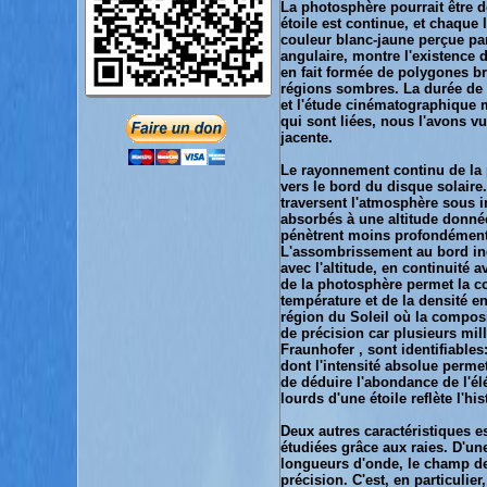
La photosphère pourrait être dé
étoile est continue, et chaque
couleur blanc-jaune perçue par 
angulaire, montre l'existence d
en fait formée de polygones br
régions sombres. La durée de 
et l'étude cinématographique 
qui sont liées, nous l'avons vu
jacente.
Le rayonnement continu de la 
vers le bord du disque solair
traversent l'atmosphère sous in
absorbés à une altitude donnée
pénètrent moins profondément
L'assombrissement au bord in
avec l'altitude, en continuité a
de la photosphère permet la c
température et de la densité en
région du Soleil où la compos
de précision car plusieurs mill
Fraunhofer , sont identifiable
dont l'intensité absolue perm
de déduire l'abondance de l'é
lourds d'une étoile reflète l'h
Deux autres caractéristiques e
étudiées grâce aux raies. D'un
longueurs d'onde, le champ de
précision. C'est, en particulier