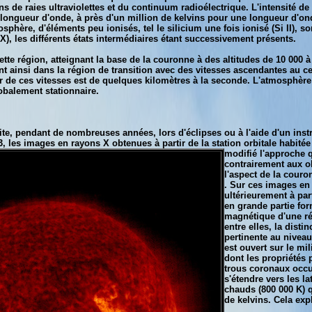
s de raies ultraviolettes et du continuum radioélectrique. L'intensité d
 longueur d'onde, à près d'un million de kelvins pour une longueur d'ond
phère, d'éléments peu ionisés, tel le silicium une fois ionisé (Si II), so
i X), les différents états intermédiaires étant successivement présents.
cette région, atteignant la base de la couronne à des altitudes de 10 00
ainsi dans la région de transition avec des vitesses ascendantes au cen
r de ces vitesses est de quelques kilomètres à la seconde. L'atmosphère s
balement stationnaire.
ite, pendant de nombreuses années, lors d'éclipses ou à l'aide d'un instr
, les images en rayons X obtenues à partir de la station orbitale habit
modifié l'approche q
contrairement aux o
l'aspect de la cour
. Sur ces images en 
ultérieurement à par
en grande partie fo
magnétique d'une ré
entre elles, la dist
pertinente au nivea
est ouvert sur le mi
dont les propriétés 
trous coronaux occu
s'étendre vers les l
chauds (800 000 K) q
de kelvins. Cela exp