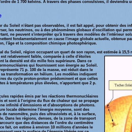
l'ordre de 1 700 kelvins. À travers des phases convulsives, il deviendra u
e
r du Soleil n'étant pas observables, il est fait appel, pour obtenir des in
erser, les neutrinos, ou à des phénomènes globaux d'oscillation qui perm
ant, ne peuvent s'interpréter qu'à travers des modèles de l'intérieur sol
emettent fondamentalement en cause l'image globale actuelle, obtenue par
yon, l'âge et la composition chimique photosphérique.
l du Soleil, région occupant un quart de son rayon, est estimée à 15,5 m
r est relativement faible, comparée à celle d'étoiles
t la densité est dix mille fois supérieure. Dans ce
hermonucléaires qui fournissent son énergie au Soleil.
représente 71 p. 100 de la masse, est réduit dans le
e sa transformation en hélium. Les modèles indiquent
ires du cycle proton-proton prédominent et que celles
es à températures plus élevées, n'apportent que 2 p.
cules rapides émis par les réactions thermonucléaires
et sont à l'origine du flux de chaleur qui se propage
r une infinité d'émissions et d'absorptions de photons.
ure locale détermine l'énergie moyenne, sont des
de nanomètre, puis des ultraviolets et, à la surface,
e. Dans les régions, denses, de la zone de transport
parcourir que des distances de l'ordre du centimètre
 ce fait, on estime à environ 10 millions d'années le
nsport vers la surface de l'énergie libérée par ce