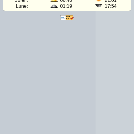
Soleil:
06:46
21:01
Lune:
01:19
17:54