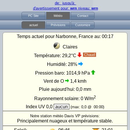
de: jusqu'à:
d'avertissement pour:
wrn
niveau:
wrn
PC Site
Météo
Contact
actuel
Prévisions
Customize
Temps actuel pour Narbonne, France au:
00:17
Claires
Chaud
Température:
29,2°C
Humidité:
28%
Pression baro:
1014,9 hPa
Vent de O
1,4 kmh
Pluie aujourd'hui:
0,0 mm
2
Rayonnement solaire:
0
W/m
Index UV
0,0
aucun
(max:
0,0
@
00:00
)
Notre station météo Davis VP prévisions:
Principalement nuageux et température stable.