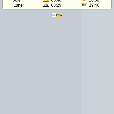
Soleil:
06:48
20:58
Lune:
03:29
19:46