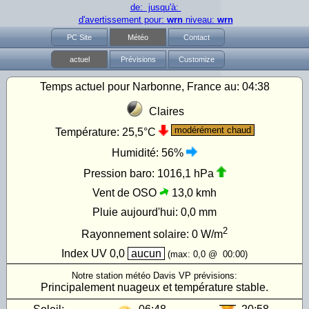
de: jusqu'à:
d'avertissement pour:
wrn
niveau:
wrn
PC Site
Météo
Contact
actuel
Prévisions
Customize
Temps actuel pour Narbonne, France au:
04:38
Claires
modérément chaud
Température:
25,5°C
Humidité:
56%
Pression baro:
1016,1 hPa
Vent de OSO
13,0 kmh
Pluie aujourd'hui:
0,0 mm
2
Rayonnement solaire:
0
W/m
Index UV
0,0
aucun
(max:
0,0
@
00:00
)
Notre station météo Davis VP prévisions:
Principalement nuageux et température stable.