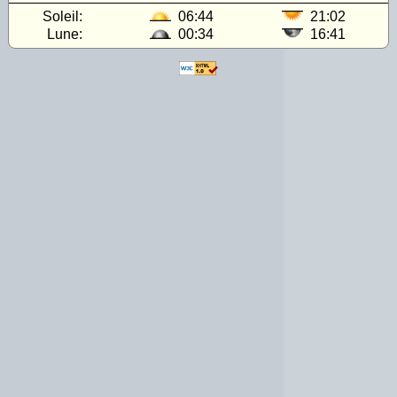
Soleil:
06:44
21:02
Lune:
00:34
16:41