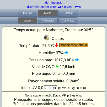
de: jusqu'à:
d'avertissement pour:
wrn
niveau:
wrn
PC Site
Météo
Contact
actuel
Prévisions
Customize
Temps actuel pour Narbonne, France au:
00:52
Claires
modérément chaud
Température:
27,6°C
Humidité:
37%
Pression baro:
1017,3 hPa
Vent de ONO
17,6 kmh
Pluie aujourd'hui:
0,0 mm
2
Rayonnement solaire:
0
W/m
Index UV
0,0
aucun
(max:
0,0
@
00:00
)
Notre station météo Davis VP prévisions:
Principalement nuageux et température stable.
Précipitations possibles dans les 24 - 48 heures.