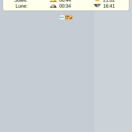
Soleil:
06:44
21:02
Lune:
00:34
16:41