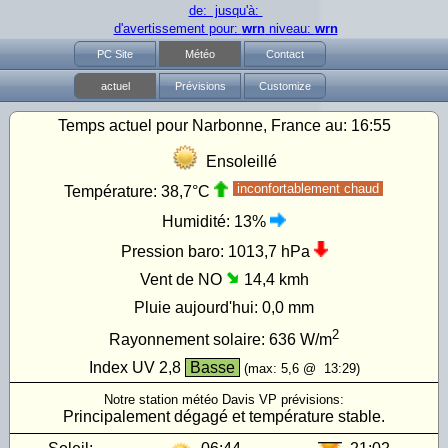
de: jusqu'à:
d'avertissement pour:
wrn
niveau:
wrn
PC Site
Météo
Contact
actuel
Prévisions
Customize
Temps actuel pour Narbonne, France au:
16:55
Ensoleillé
inconfortablement chaud
Température:
38,7°C
Humidité:
13%
Pression baro:
1013,7 hPa
Vent de NO
14,4 kmh
Pluie aujourd'hui:
0,0 mm
2
Rayonnement solaire:
636
W/m
Index UV
2,8
Basse
(max:
5,6
@
13:29
)
Notre station météo Davis VP prévisions:
Principalement dégagé et température stable.