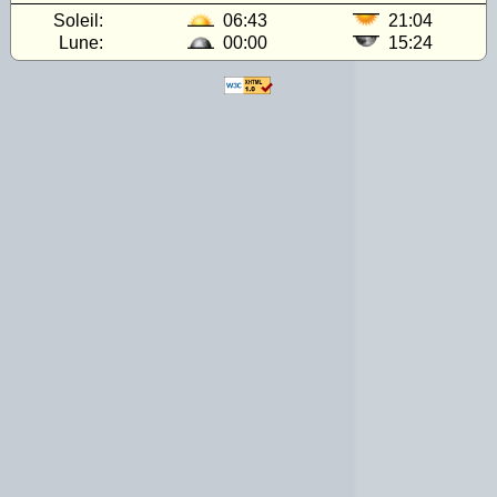
Soleil:
06:43
21:04
Lune:
00:00
15:24