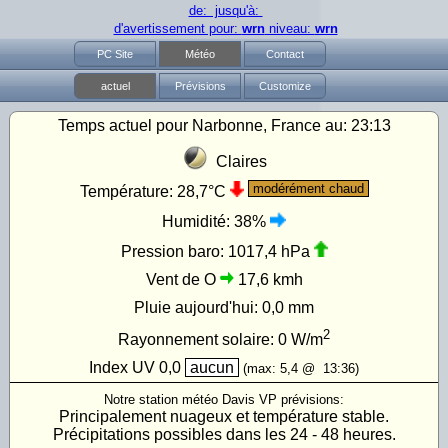
de: jusqu'à:
d'avertissement pour:
wrn
niveau:
wrn
PC Site
Météo
Contact
actuel
Prévisions
Customize
Temps actuel pour Narbonne, France au:
23:13
Claires
modérément chaud
Température:
28,7°C
Humidité:
38%
Pression baro:
1017,4 hPa
Vent de O
17,6 kmh
Pluie aujourd'hui:
0,0 mm
2
Rayonnement solaire:
0
W/m
Index UV
0,0
aucun
(max:
5,4
@
13:36
)
Notre station météo Davis VP prévisions:
Principalement nuageux et température stable.
Précipitations possibles dans les 24 - 48 heures.